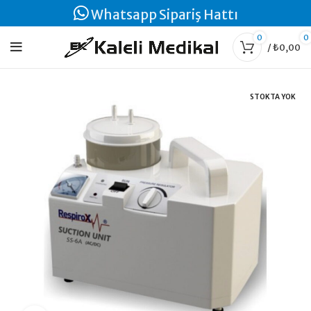
Whatsapp Sipariş Hattı
0
0
/
₺
0,00
STOKTA YOK