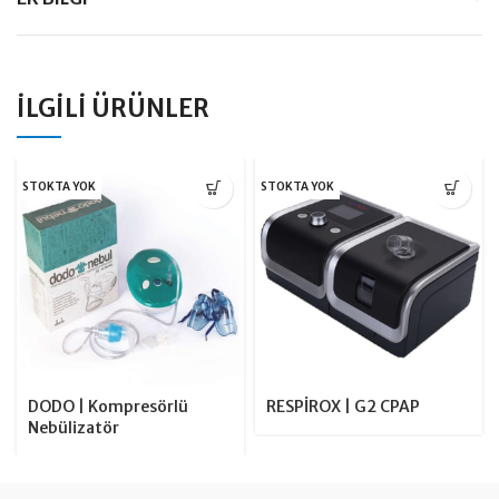
İLGILI ÜRÜNLER
STOKTA YOK
STOKTA YOK
DODO | Kompresörlü
RESPİROX | G2 CPAP
Nebülizatör