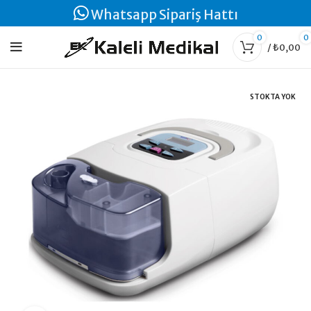
Whatsapp Sipariş Hattı
0
0
/
₺
0,00
STOKTA YOK