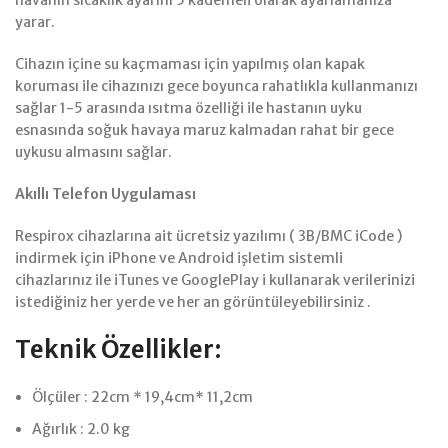
havanın sıcaklık ayarını 5 kademeli olarak ayarlamanıza
yarar.
Cihazın içine su kaçmaması için yapılmış olan kapak
koruması ile cihazınızı gece boyunca rahatlıkla kullanmanızı
sağlar 1-5 arasında ısıtma özelliği ile hastanın uyku
esnasında soğuk havaya maruz kalmadan rahat bir gece
uykusu almasını sağlar.
Akıllı Telefon Uygulaması
Respirox cihazlarına ait ücretsiz yazılımı ( 3B/BMC iCode )
indirmek için iPhone ve Android işletim sistemli
cihazlarınız ile iTunes ve GooglePlay i kullanarak verilerinizi
istediğiniz her yerde ve her an görüntüleyebilirsiniz .
Teknik Özellikler:
Ölçüler : 22cm * 19,4cm* 11,2cm
Ağırlık : 2.0 kg