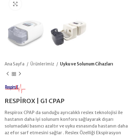
Büyütmek için tıklayın
Ana Sayfa
Ürünlerimiz
Uyku ve Solunum Cihazları
RESPİROX | G1 CPAP
Respirox CPAP da sunduğu ayrıcalıklı reslex teknolojisi ile
hastanın daha iyi solunum konforu sağlayarak dışarı
solumadaki basıncı azaltır ve uyku esnasında hastanın daha
az efor sarf etmesini sağlar . Reslex Özelliği Ekspirasyon