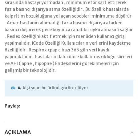
sırasında hastayı yormadan , minimum efor sarf ettirerek
fazla basıncı dışarıya atma özelliğidir . Bu özellik hastalarda
kalp ritim bozukluğuna yol açan sebebleri minimuma düşürür
. Amaç hastanın alamadığı fazla basıncı dışarıya atarken
basıncı düşürerek gece boyunca rahat bir uyku almasını sağlar
. Reslex özelliğini aktif etmek için menüden kullanıcı girişi
yapılmalıdır. iCode Özelliği Kullanıcıların verilerini kaydetme
özelliğidir . Respirox cpap cihazı 365 gün veri kaydı
yapmaktadır . hastaların daha önce kullanmış olduğu süreleri
ve AHI ( apne , hipopne ) Endekslerini görebilmeleri için
gelişmiş bir teknolojidir.
kişi şuan bu ürünü görüntülüyor.
4
Paylaş:
AÇIKLAMA