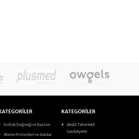
KATEGORILER
KATEGORILER
Koltuk Değneği ve Baston
Akülü Tekerlekli
Sandalyeler
Meme Protezleri ve Askılar