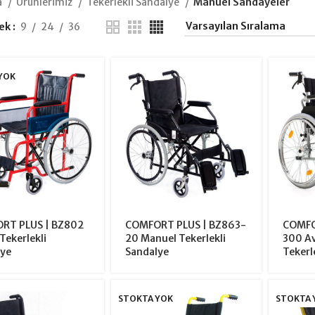
a
Ürünlerimiz
Tekerlekli Sandalye
Manuel Sandayeler
ek
9
24
36
YOK
RT PLUS | BZ802
COMFORT PLUS | BZ863-
COMFO
Tekerlekli
20 Manuel Tekerlekli
300 A
ye
Sandalye
Tekerl
STOKTA YOK
STOKTA 