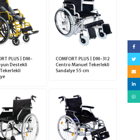
Face
RT PLUS | DM-
COMFORT PLUS | DM-312
heye
yun Destekli
Centro Manuel Tekerlekli
Tekerlekli
Sandalye 55 cm
E-po
lye
bağla
Nabe