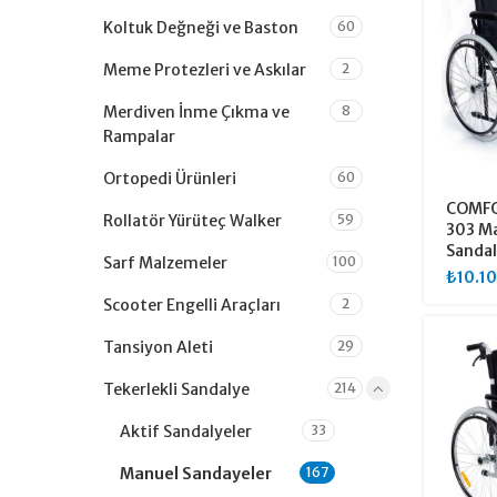
Koltuk Değneği ve Baston
60
Meme Protezleri ve Askılar
2
Merdiven İnme Çıkma ve
8
Rampalar
Ortopedi Ürünleri
60
COMFO
Rollatör Yürüteç Walker
59
303 Ma
Sandal
Sarf Malzemeler
100
₺
10.1
Scooter Engelli Araçları
2
Tansiyon Aleti
29
Tekerlekli Sandalye
214
Aktif Sandalyeler
33
Manuel Sandayeler
167