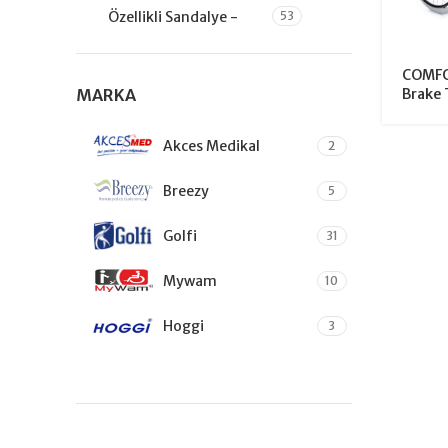
Özellikli Sandalye -
53
Tetrapleji
COMFO
TENS - EMS ve Lenf Ödem
22
MARKA
Brake 
Cihazları
Uyku ve Solunum Cihazları
93
Akces Medikal
2
Varis Çorapları
11
Breezy
5
Yara ve Bakım Ürünleri
38
Golfi
31
Mywam
10
Hoggi
3
Racer Evo
1
Comfort Plus
39