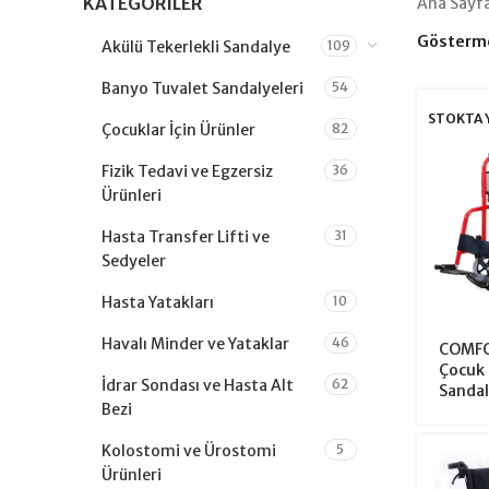
KATEGORILER
Ana Sayf
Gösterm
Akülü Tekerlekli Sandalye
109
Banyo Tuvalet Sandalyeleri
54
STOKTA 
Çocuklar İçin Ürünler
82
Fizik Tedavi ve Egzersiz
36
Ürünleri
Hasta Transfer Lifti ve
31
Sedyeler
Hasta Yatakları
10
Havalı Minder ve Yataklar
46
COMFO
Çocuk 
İdrar Sondası ve Hasta Alt
62
Sandal
Bezi
Kolostomi ve Ürostomi
5
Ürünleri