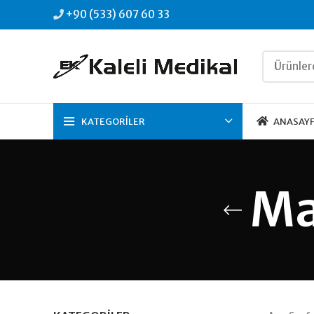
+90 (533) 607 60 33
KATEGORILER
ANASAY
Ma