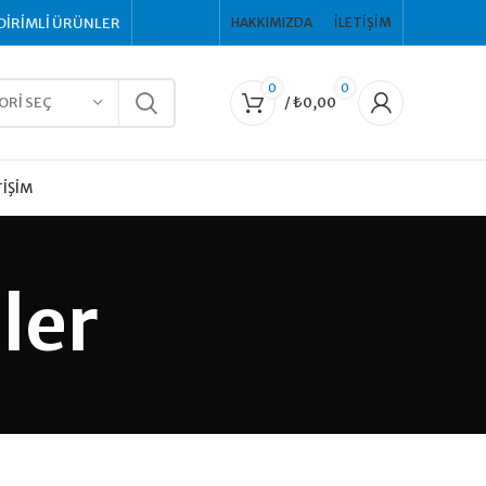
DİRİMLİ ÜRÜNLER
HAKKIMIZDA
İLETIŞIM
0
0
ORI SEÇ
/
₺
0,00
TIŞIM
ler