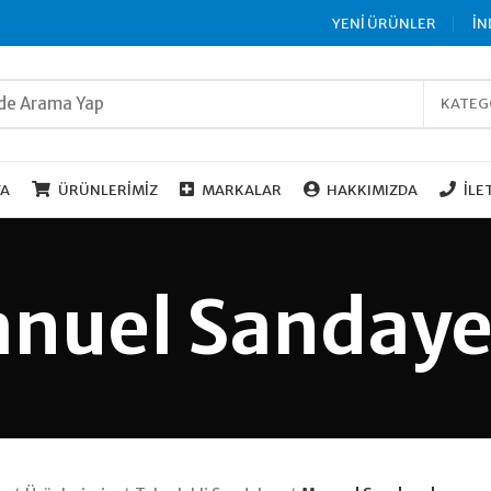
YENİ ÜRÜNLER
İN
KATEG
FA
ÜRÜNLERIMIZ
MARKALAR
HAKKIMIZDA
İLE
nuel Sandaye