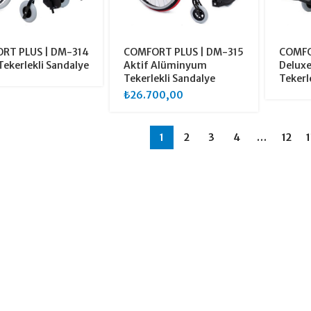
RT PLUS | DM-314
COMFORT PLUS | DM-315
COMFO
Tekerlekli Sandalye
Aktif Alüminyum
Delux
Tekerlekli Sandalye
Tekerl
₺
26.700,00
1
2
3
4
…
12