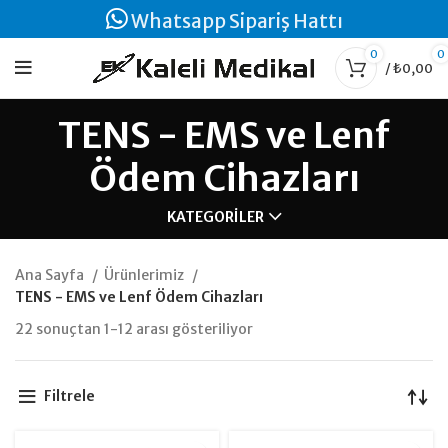
Whatsapp Sipariş Hattı
0
0
/
₺
0,00
TENS - EMS ve Lenf
Ödem Cihazları
KATEGORILER
Ana Sayfa
Ürünlerimiz
TENS - EMS ve Lenf Ödem Cihazları
22 sonuçtan 1-12 arası gösteriliyor
Filtrele