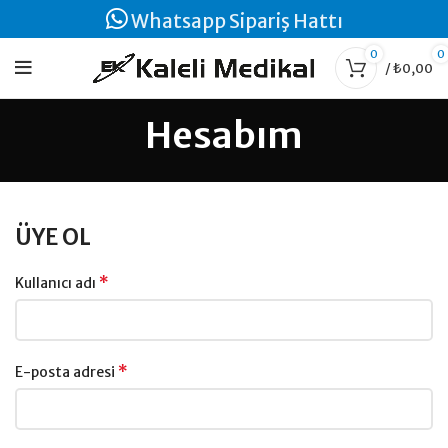
Whatsapp Sipariş Hattı
0
0
/
₺
0,00
Hesabım
ÜYE OL
*
Kullanıcı adı
*
E-posta adresi