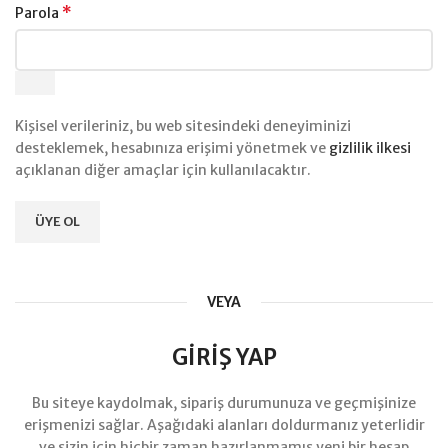
*
Parola
Kişisel verileriniz, bu web sitesindeki deneyiminizi
desteklemek, hesabınıza erişimi yönetmek ve
gizlilik ilkesi
açıklanan diğer amaçlar için kullanılacaktır.
ÜYE OL
VEYA
GIRIŞ YAP
Bu siteye kaydolmak, sipariş durumunuza ve geçmişinize
erişmenizi sağlar. Aşağıdaki alanları doldurmanız yeterlidir
ve sizin için hiçbir zaman hazırlanmamış yeni bir hesap