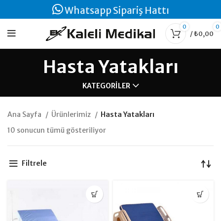
Whatsapp Sipariş Hattı
0
0
/
₺
0,00
Hasta Yatakları
KATEGORILER
Ana Sayfa
Ürünlerimiz
Hasta Yatakları
10 sonucun tümü gösteriliyor
Filtrele