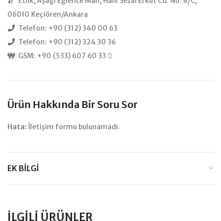
Etlik, Aşağı Eğlence Mah, Halil Sezai Erkut Cd. No: 8/C,
06010 Keçiören/Ankara
Telefon: +90 (312) 340 00 63
Telefon: +90 (312) 324 30 36
GSM: +90 (533) 607 60 33
Ürün Hakkında Bir Soru Sor
Hata:
İletişim formu bulunamadı.
EK BILGI
İLGILI ÜRÜNLER