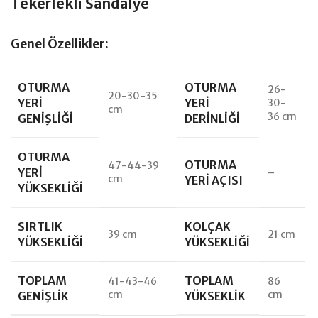
Tekerlekli Sandalye
Genel Özellikler:
OTURMA
OTURMA
26-
20-30-35
YERI
YERI
30-
cm
36 cm
GENIŞLIĞI
DERINLIĞI
OTURMA
OTURMA
47-44-39
YERI
–
cm
YERI AÇISI
YÜKSEKLIĞI
SIRTLIK
KOLÇAK
39 cm
21 cm
YÜKSEKLIĞI
YÜKSEKLIĞI
TOPLAM
TOPLAM
41-43-46
86
cm
cm
GENIŞLIK
YÜKSEKLIK