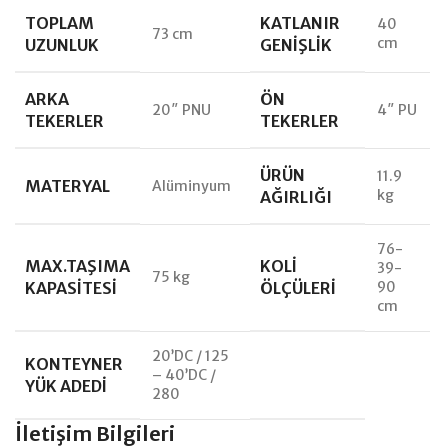
TOPLAM
KATLANIR
40
73 cm
cm
UZUNLUK
GENIŞLIK
ARKA
ÖN
20″ PNU
4″ PU
TEKERLER
TEKERLER
ÜRÜN
11.9
MATERYAL
Alüminyum
kg
AĞIRLIĞI
76-
MAX.TAŞIMA
KOLI
39-
75 kg
KAPASITESI
ÖLÇÜLERI
90
cm
20’DC / 125
KONTEYNER
– 40’DC /
YÜK ADEDI
280
İletişim Bilgileri