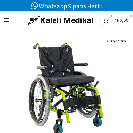
Whatsapp Sipariş Hattı
0
0
/
₺
0,00
STOKTA YOK