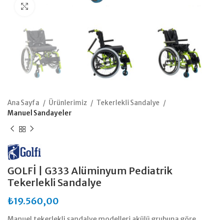
Büyütmek için tıklayın
Ana Sayfa
Ürünlerimiz
Tekerlekli Sandalye
Manuel Sandayeler
GOLFİ | G333 Alüminyum Pediatrik
Tekerlekli Sandalye
₺
19.560,00
Manuel tekerlekli sandalye modelleri akülü grubuna göre