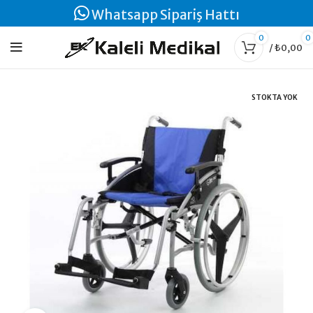
Whatsapp Sipariş Hattı
0
0
/
₺
0,00
STOKTA YOK