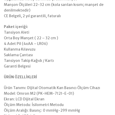
Manşon Ölçüleri 22-32 cm (kola sarılan kısım; manşet de
denilmektedir)
CE Belgeli, 2 yıl garantili, faturalı
Paket içeriği:
Tansiyon Aleti
Orta Boy Manşet ( 22 – 32 cm )
4 Adet Pil (4xAA – LR06)
Kullanma Kılavuzu
Saklama Çantası
Tansiyon Takip Kağıdı / Kartı
Garanti Belgesi
ÜRÜN ÖZELLİKLERİ
Ürün Tanımı: Dijital Otomatik Kan Basıncı Ölçüm Cihazı
Model: Omron M2 (PK-HEM-7121-E-01)
Ekran: LCD Dijital Ekran
Ölçüm Metodu: İsilometri Metodu
Ölçüm Aralığı: Basınç: 0 mmHg-299 mmHg