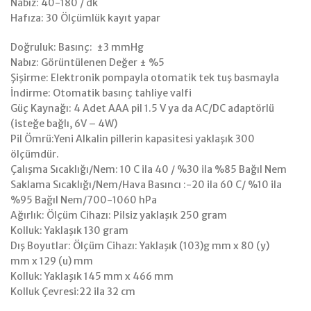
Nabız: 40-180 / dk
Hafıza: 30 Ölçümlük kayıt yapar
Doğruluk: Basınç: ±3 mmHg
Nabız: Görüntülenen Değer ± %5
Şişirme: Elektronik pompayla otomatik tek tuş basmayla
İndirme: Otomatik basınç tahliye valfi
Güç Kaynağı: 4 Adet AAA pil 1.5 V ya da AC/DC adaptörlü
(isteğe bağlı, 6V – 4W)
Pil Ömrü:Yeni Alkalin pillerin kapasitesi yaklaşık 300
ölçümdür.
Çalışma Sıcaklığı/Nem: 10 C ila 40 / %30 ila %85 Bağıl Nem
Saklama Sıcaklığı/Nem/Hava Basıncı :-20 ila 60 C/ %10 ila
%95 Bağıl Nem/700-1060 hPa
Ağırlık: Ölçüm Cihazı: Pilsiz yaklaşık 250 gram
Kolluk: Yaklaşık 130 gram
Dış Boyutlar: Ölçüm Cihazı: Yaklaşık (103)g mm x 80 (y)
mm x 129 (u) mm
Kolluk: Yaklaşık 145 mm x 466 mm
Kolluk Çevresi:22 ila 32 cm