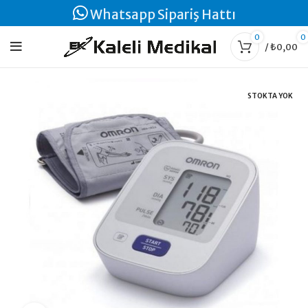
Whatsapp Sipariş Hattı
0
0
/
₺
0,00
STOKTA YOK