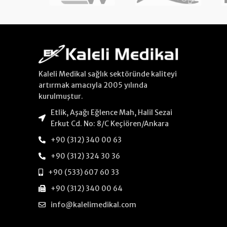
Kaleli Medikal sağlık sektöründe kaliteyi
artırmak amacıyla 2005 yılında
kurulmuştur.
Etlik, Aşağı Eğlence Mah, Halil Sezai
Erkut Cd. No: 8/C Keçiören/Ankara
+90 (312) 340 00 63
+90 (312) 324 30 36
+90 (533) 607 60 33
+90 (312) 340 00 64
info@kalelimedikal.com