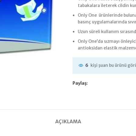
tabakalara ileterek cildin ku
Only One ürünlerinde bulun
basınç uygulamalarında sıvın
Uzun süreli kullanım sırasınd
Only One’da sızmayı önleyi
antioksidan elastik malzem
kişi şuan bu ürünü gör
6
Paylaş:
AÇIKLAMA