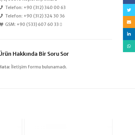
Telefon: +90 (312) 340 00 63
heye
Telefon: +90 (312) 324 30 36
E-po
GSM: +90 (533) 607 60 33
bağla
Nabe
Ürün Hakkında Bir Soru Sor
Hata:
İletişim formu bulunamadı.