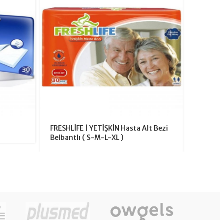
FRESHLİFE | YETİŞKİN Hasta Alt Bezi
CLEAR 
Belbantlı ( S-M-L-XL )
Bezi ( 