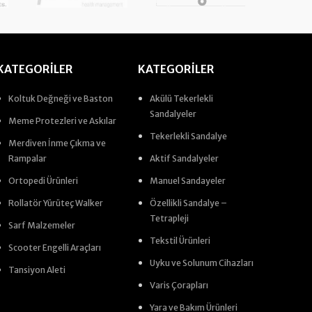
KATEGORILER
KATEGORILER
Koltuk Değneği ve Baston
Akülü Tekerlekli
Sandalyeler
Meme Protezleri ve Askılar
Tekerlekli Sandalye
Merdiven İnme Çıkma ve
Rampalar
Aktif Sandalyeler
Ortopedi Ürünleri
Manuel Sandayeler
Rollatör Yürüteç Walker
Özellikli Sandalye –
Tetrapleji
Sarf Malzemeler
Tekstil Ürünleri
Scooter Engelli Araçları
Uyku ve Solunum Cihazları
Tansiyon Aleti
Varis Çorapları
Yara ve Bakım Ürünleri