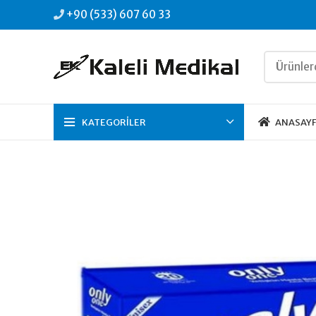
+90 (533) 607 60 33
KATEGORILER
ANASAY