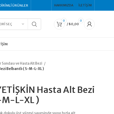
DİRİMLİ ÜRÜNLER
HAKKIMIZDA
İLETIŞIM
0
0
ORI SEÇ
/
₺
0,00
TIŞIM
r Sondası ve Hasta Alt Bezi
ezi Belbantlı ( S-M-L-XL )
ETİŞKİN Hasta Alt Bezi
S-M-L-XL )
 dokulu üst yüzeyi sayesinde sıvıyı hızla alt