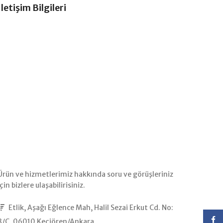
İletişim Bilgileri
Ürün ve hizmetlerimiz hakkında soru ve görüşleriniz
için bizlere ulaşabilirisiniz.
Etlik, Aşağı Eğlence Mah, Halil Sezai Erkut Cd. No:
Face
8/C, 06010 Keçiören/Ankara