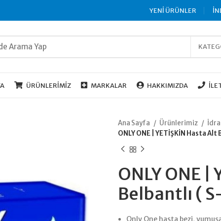
YENİ ÜRÜNLER
İN
KATEG
FA
ÜRÜNLERIMIZ
MARKALAR
HAKKIMIZDA
İLE
Ana Sayfa
Ürünlerimiz
İdra
ONLY ONE | YETİŞKİN Hasta Alt B
ONLY ONE | Y
Belbantlı ( 
Only One hasta bezi, yumuşak