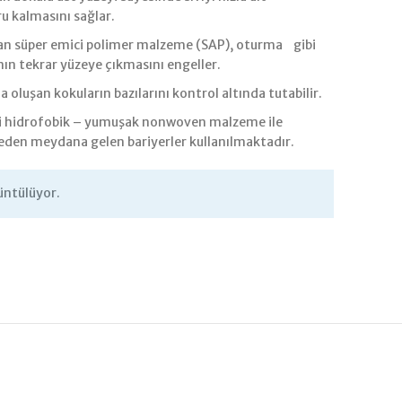
ru kalmasını sağlar.
an süper emici polimer malzeme (SAP), oturma gibi
ın tekrar yüzeye çıkmasını engeller.
a oluşan kokuların bazılarını kontrol altında tutabilir.
ci hidrofobik – yumuşak nonwoven malzeme ile
eden meydana gelen bariyerler kullanılmaktadır.
üntülüyor.