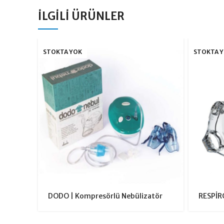
İLGILI ÜRÜNLER
STOKTA YOK
STOKTA 
DODO | Kompresörlü Nebülizatör
RESPİRO