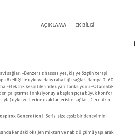
AÇIKLAMA
EK BILGI
davi sağlar. -Benzersiz hassasiyet, kişiye özgün terapi
a özelliği ile uykuya dalış rahatlığı sağlar. Rampa 0-60
ma -Elektrik kesintilerinde uyarı fonksiyonu -Otomatik
den çalıştırma fonksiyonuyla başlangıçta büyük konfor
sıyla) uyku verilerine uzaktan erişim sağlar -Gecenizin
espirox Generation II
Serisi size eşsiz bir deneyimini
rasında kandaki oksijen miktarı ve nabız ölçümü yapılarak