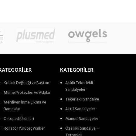
KATEGORILER
KATEGORILER
Koltuk Değneği ve Baston
Akülü Tekerlekli
Sandalyeler
Meme Protezleri ve Askılar
Tekerlekli Sandalye
Merdiven İnme Çıkma ve
Rampalar
Aktif Sandalyeler
Ortopedi Ürünleri
Manuel Sandayeler
Rollatör Yürüteç Walker
Özellikli Sandalye –
Tetrapleji