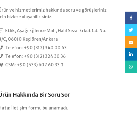
Ürün ve hizmetlerimiz hakkında soru ve görüşleriniz
için bizlere ulaşabilirisiniz.
Face
heye
Etlik, Aşağı Eğlence Mah, Halil Sezai Erkut Cd. No:
8/C, 06010 Keçiören/Ankara
E-po
Telefon: +90 (312) 340 00 63
bağla
Telefon: +90 (312) 324 30 36
GSM: +90 (533) 607 60 33
Nabe
Ürün Hakkında Bir Soru Sor
Hata:
İletişim formu bulunamadı.