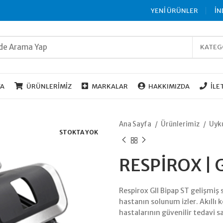
YENİ ÜRÜNLER
İN
KATEG
FA
ÜRÜNLERIMIZ
MARKALAR
HAKKIMIZDA
İLE
Ana Sayfa
Ürünlerimiz
Uyku
STOKTA YOK
RESPİROX | 
Respirox GII Bipap ST gelişmiş
hastanın solunum izler. Akıllı
hastalarının güvenilir tedavi s