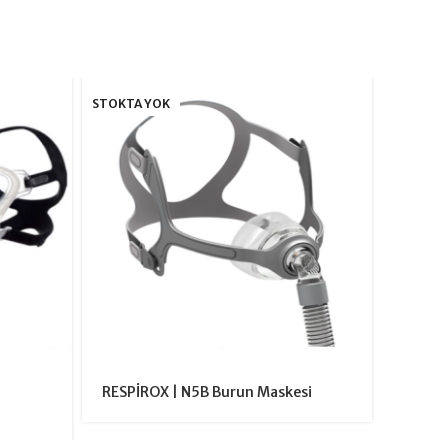
STOKTA YOK
STOKTA 
RESPİROX | N5B Burun Maskesi
RESPİR