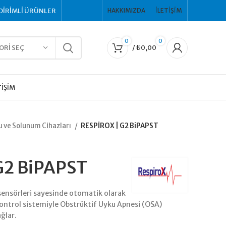
DİRİMLİ ÜRÜNLER
HAKKIMIZDA
İLETIŞIM
0
0
ORI SEÇ
/
₺
0,00
TIŞIM
 ve Solunum Cihazları
RESPİROX | G2 BiPAPST
G2 BiPAPST
 sensörleri sayesinde otomatik olarak
 kontrol sistemiyle Obstrüktif Uyku Apnesi (OSA)
ağlar.