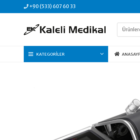
+90 (533) 607 60 33
KATEGORILER
ANASAY