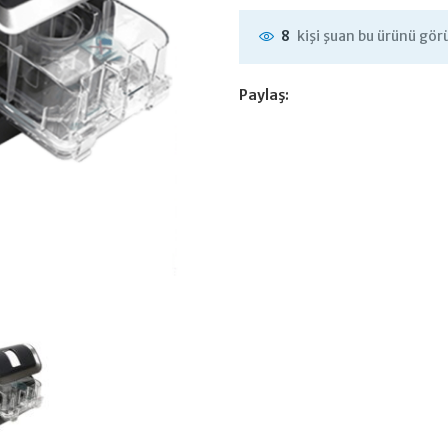
kişi şuan bu ürünü gör
8
Paylaş: