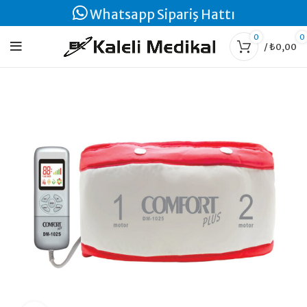
Whatsapp Sipariş Hattı
0
0
/
₺
0,00