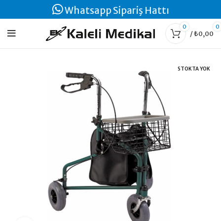
Whatsapp Sipariş Hattı
0
0
/
₺
0,00
STOKTA YOK