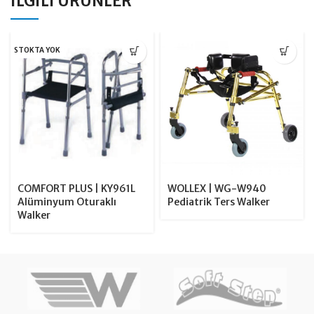
İLGILI ÜRÜNLER
STOKTA YOK
COMFORT PLUS | KY961L
WOLLEX | WG-W940
Alüminyum Oturaklı
Pediatrik Ters Walker
Walker