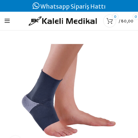
Whatsapp Sipariş Hattı
0
0
/
₺
0,00