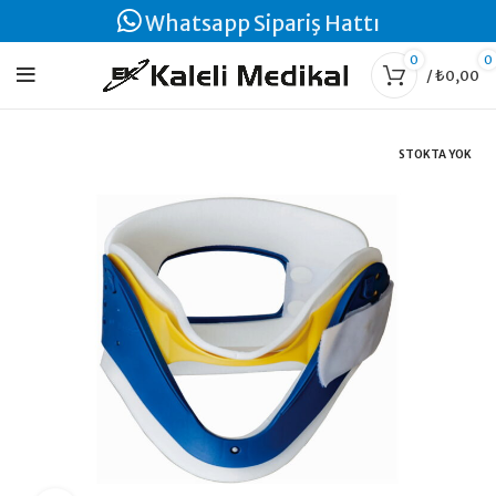
Whatsapp Sipariş Hattı
0
0
/
₺
0,00
STOKTA YOK