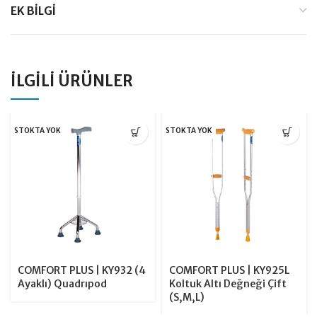
EK BILGI
İLGILI ÜRÜNLER
STOKTA YOK
STOKTA YOK
COMFORT PLUS | KY932 (4
COMFORT PLUS | KY925L
Ayaklı) Quadrıpod
Koltuk Altı Değneği Çift
(S,M,L)