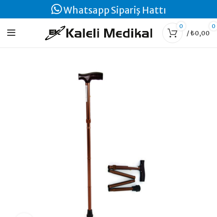
Whatsapp Sipariş Hattı
0
0
/
₺
0,00