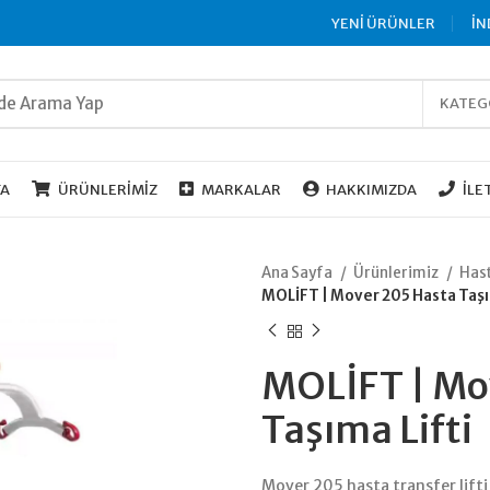
YENİ ÜRÜNLER
İN
KATEG
FA
ÜRÜNLERIMIZ
MARKALAR
HAKKIMIZDA
İLE
Ana Sayfa
Ürünlerimiz
Hast
MOLİFT | Mover 205 Hasta Taşı
MOLİFT | Mo
Taşıma Lifti
Mover 205 hasta transfer lifti