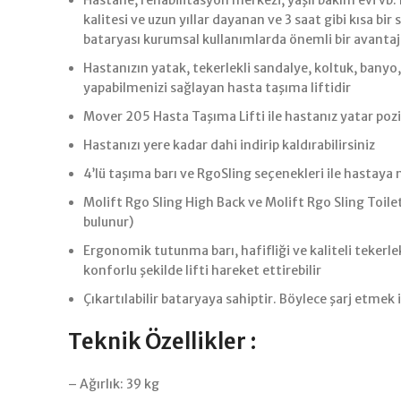
Hastane, rehabilitasyon merkezi, yaşlı bakım evi vb
kalitesi ve uzun yıllar dayanan ve 3 saat gibi kısa bi
bataryası kurumsal kullanımlarda önemli bir avantaj
Hastanızın yatak, tekerlekli sandalye, koltuk, banyo,
yapabilmenizi sağlayan hasta taşıma liftidir
Mover 205 Hasta Taşıma Lifti ile hastanız yatar pozi
Hastanızı yere kadar dahi indirip kaldırabilirsiniz
4’lü taşıma barı ve RgoSling seçenekleri ile hastay
Molift Rgo Sling High Back ve Molift Rgo Sling Toilet
bulunur)
Ergonomik tutunma barı, hafifliği ve kaliteli tekerl
konforlu şekilde lifti hareket ettirebilir
Çıkartılabilir bataryaya sahiptir. Böylece şarj etmek
Teknik Özellikler :
– Ağırlık: 39 kg