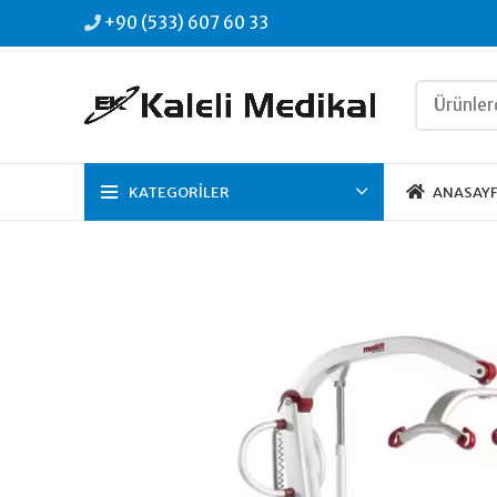
+90 (533) 607 60 33
KATEGORILER
ANASAY