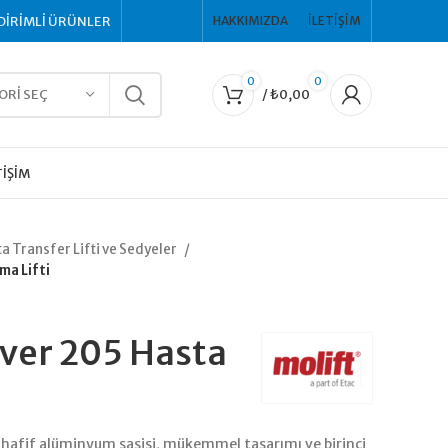
DİRİMLİ ÜRÜNLER
HAKKIMIZDA
İLETIŞIM
0
0
ORI SEÇ
/
₺
0,00
TIŞIM
a Transfer Lifti ve Sedyeler
ma Lifti
ver 205 Hasta
 hafif alüminyum şasisi, mükemmel tasarımı ve birinci