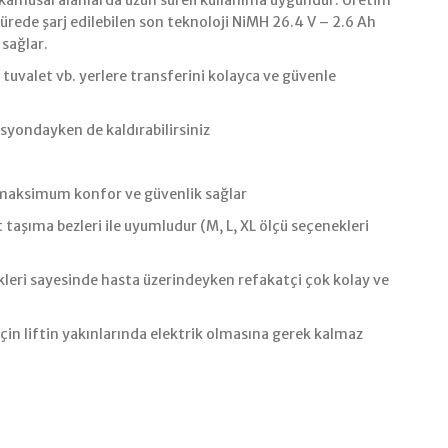
. kamusal alanlarda uzun süreli kullanıma uygundur. Üretim
r sürede şarj edilebilen son teknoloji NiMH 26.4 V – 2.6 Ah
 sağlar.
 tuvalet vb. yerlere transferini kolayca ve güvenle
syondayken de kaldırabilirsiniz
a maksimum konfor ve güvenlik sağlar
 taşıma bezleri ile uyumludur (M, L, XL ölçü seçenekleri
ekleri sayesinde hasta üzerindeyken refakatçi çok kolay ve
 için liftin yakınlarında elektrik olmasına gerek kalmaz