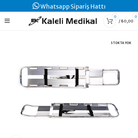
Whatsapp Sipariş Hattı
0
0
/
₺
0,00
STOKTA YOK