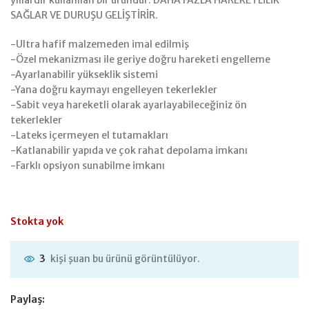
yıllardır kullanılan bir üründür. DAHA FAZLA HAREKETLİLİK
SAĞLAR VE DURUŞU GELİŞTİRİR.
-Ultra hafif malzemeden imal edilmiş
-Özel mekanizması ile geriye doğru hareketi engelleme
-Ayarlanabilir yükseklik sistemi
-Yana doğru kaymayı engelleyen tekerlekler
-Sabit veya hareketli olarak ayarlayabileceğiniz ön
tekerlekler
-Lateks içermeyen el tutamakları
-Katlanabilir yapıda ve çok rahat depolama imkanı
-Farklı opsiyon sunabilme imkanı
Stokta yok
kişi şuan bu ürünü görüntülüyor.
3
Paylaş: