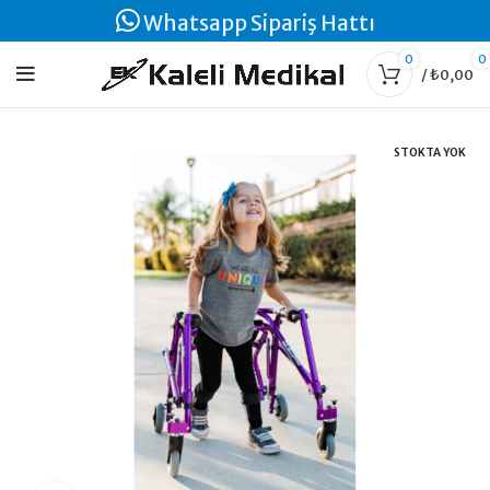
Whatsapp Sipariş Hattı
0
0
/
₺
0,00
STOKTA YOK